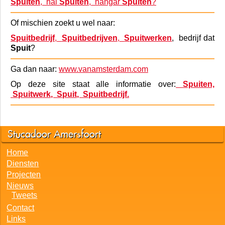
Of zoekt u gericht naar:
Woning
spuiten,
villa
Spuiten
,
bedrijfsruimte
Spuiten
, kantoor
Spuiten
, slaapkamer
Spuiten
, gang
Spuiten
, keuken
Spuiten
, werkplaats
Spuiten
, hal
Spuiten
, hangar
Spuiten
?
Of mischien zoekt u wel naar:
Spuitbedrijf
,
Spuitbedrijven
,
Spuitwerken
, bedrijf dat
Spuit
?
Ga dan naar:
www.vanamsterdam.com
Op deze site staat alle informatie over:
Spuiten,
Spuitwerk, Spuit, Spuitbedrijf.
Stucadoor Amersfoort
Home
Diensten
Projecten