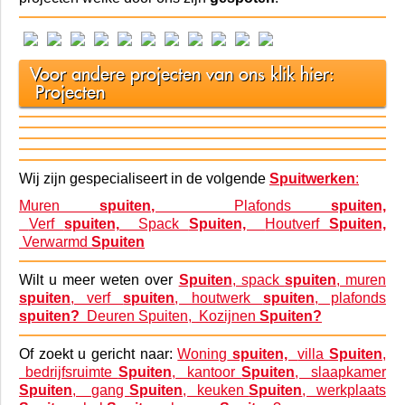
Spuitwerk - Verf Spuiten - Spack Spuiten
Op deze
spuitwerk
pagina vind u een selectie van
projecten welke door ons zijn
gespoten
.
Voor andere projecten van ons klik hier:
Projecten
Wij zijn gespecialiseert in de volgende
Spuitwerken
:
Muren
spuiten,
Plafonds
spuiten,
Verf
spuiten,
Spack
Spuiten,
Houtverf
Spuiten,
Verwarmd
Spuiten
Wilt u meer weten over
Spuiten
, spack
spuiten
, muren
spuiten
, verf
spuiten
, houtwerk
spuiten
, plafonds
spuiten?
Deuren Spuiten,
Kozijnen
Spuiten?