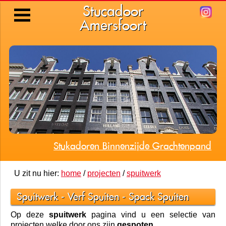
Stucadoor
Amersfoort
Stukadoren Binnenzijde Grachtenpand
U zit nu hier:
home
/
projecten
/
spuitwerk