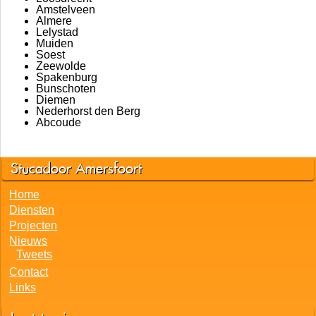
Amstelveen
Almere
Lelystad
Muiden
Soest
Zeewolde
Spakenburg
Bunschoten
Diemen
Nederhorst den Berg
Abcoude
Stucadoor Amersfoort
Home
Diensten
Projecten
Nieuws
Tweets
Contact
Links