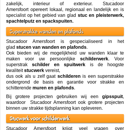
zakelijk, interieur of exterieur.
Stucadoor
Amersfoort
opereert lokaal, regionaal en landelijk en is
specialist op het gebied van glad
stuc en pleisterwerk,
spachtelputz en spackspuiten.
Superstrakke wanden en plafonds
Stucadoor Amersfoort
is gespecialiseerd in het
glad
stucen van wanden en plafonds
.
Ook bieden wij de mogelijkheid uw wanden klaar te
maken voor uw persoonlijke
schilderwerk
. Voor
superstrak
schilder en spuitwerk
is de hoogste
kwaliteit
stucwerk
vereist,
dus ook als u zelf gaat
schilderen
is een superstrakke
ondergrond de basis en garantie voor strakke en
schitterende
muren en plafonds
.
Bij grotere projecten gebruiken wij een
gipsspuit
,
waardoor
Stucadoor Amersfoort
ook grotere projecten
binnen uw strakke tijdsplanning kan opleveren.
Stucwerk voor schilderwerk
Stucadoor Amersfoort
krijgt veel vragen over