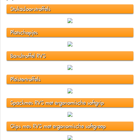
Stukadoorstroffels
Platschopjes
Bandtroffel RVS
Pleistertroffels
Spackmes RVS met ergonomische softgrip
Gips mes RVS met ergonomische softgreep