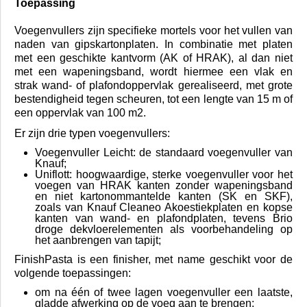
Toepassing
Voegenvullers zijn specifieke mortels voor het vullen van
naden van gipskartonplaten. In combinatie met platen
met een geschikte kantvorm (AK of HRAK), al dan niet
met een wapeningsband, wordt hiermee een vlak en
strak wand- of plafondoppervlak gerealiseerd, met grote
bestendigheid tegen scheuren, tot een lengte van 15 m of
een oppervlak van 100 m2.
Er zijn drie typen voegenvullers:
Voegenvuller Leicht: de standaard voegenvuller van
Knauf;
Uniflott: hoogwaardige, sterke voegenvuller voor het
voegen van HRAK kanten zonder wapeningsband
en niet kartonommantelde kanten (SK en SKF),
zoals van Knauf Cleaneo Akoestiekplaten en kopse
kanten van wand- en plafondplaten, tevens Brio
droge dekvloerelementen als voorbehandeling op
het aanbrengen van tapijt;
FinishPasta is een finisher, met name geschikt voor de
volgende toepassingen:
om na één of twee lagen voegenvuller een laatste,
gladde afwerking op de voeg aan te brengen;