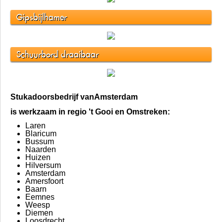
Gipsbijlhamer
Schuurbord draaibaar
Stukadoorsbedrijf vanAmsterdam
is werkzaam in regio 't Gooi en Omstreken:
Laren
Blaricum
Bussum
Naarden
Huizen
Hilversum
Amsterdam
Amersfoort
Baarn
Eemnes
Weesp
Diemen
Loosdrecht