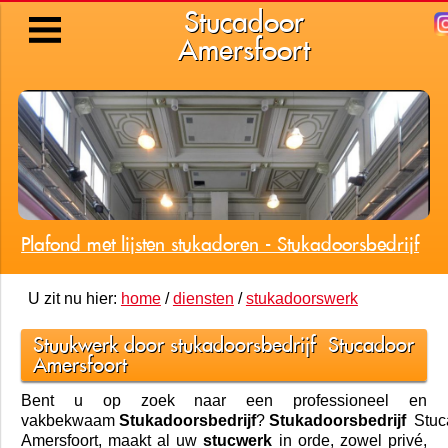
Stucadoor
Amersfoort
Plafond met lijsten stukadoren - Stukadoorsbedrijf
U zit nu hier:
home
/
diensten
/
stukadoorswerk
Stuukwerk door stukadoorsbedrijf
Stucadoor
Amersfoort
Bent u op zoek naar een professioneel en
vakbekwaam
Stukadoorsbedrijf
?
Stukadoorsbedrijf
Stuc
Amersfoort
, maakt al uw
stucwerk
in orde, zowel privé,