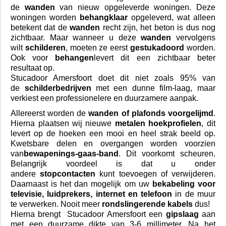
de
wanden
van nieuw opgeleverde woningen. Deze
woningen worden
behangklaar
opgeleverd, wat alleen
betekent dat de
wanden
recht zijn, het beton is dus nog
zichtbaar. Maar wanneer u deze
wanden
vervolgens
wilt
schilderen
, moeten ze eerst
gestukadoord
worden.
Ook voor
behangen
levert dit een zichtbaar beter
resultaat op.
Stucadoor Amersfoort
doet dit niet zoals 95% van
de
schilderbedrijven
met een dunne film-laag, maar
verkiest een professionelere en duurzamere aanpak.
Allereerst worden de
wanden of plafonds voorgelijmd
.
Hierna plaatsen wij nieuwe
metalen hoekprofielen
, dit
levert op de hoeken een mooi en heel strak beeld op.
Kwetsbare delen en overgangen worden voorzien
van
bewapenings-gaas-band
. Dit voorkomt scheuren.
Belangrijk voordeel is dat u onder
andere
stopcontacten
kunt toevoegen of verwijderen.
Daarnaast is het dan mogelijk om uw
bekabeling voor
televisie, luidprekers, internet en telefoon
in de muur
te verwerken. Nooit meer
rondslingerende kabels
dus!
Hierna brengt
Stucadoor Amersfoort
een
gipslaag
aan
met een duurzame dikte van 3-6 millimeter. Na het