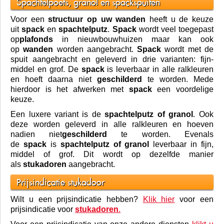
Spachtelpoets, granol en spackspuiten
Voor een
structuur op uw wanden
heeft u de keuze
uit
spack
en
spachtelputz
.
Spack
wordt veel toegepast
op
plafonds
in nieuwbouwhuizen maar kan ook
op
wanden
worden aangebracht.
Spack
wordt met de
spuit aangebracht en geleverd in drie varianten: fijn-
middel en grof. De
spack
is leverbaar in alle ralkleuren
en hoeft daarna niet
geschilderd
te worden. Mede
hierdoor is het afwerken met
spack
een voordelige
keuze.
Een luxere variant is de
spachtelputz of granol
. Ook
deze worden geleverd in alle ralkleuren en hoeven
nadien niet
geschilderd
te worden. Evenals
de
spack
is
spachtelputz of granol
leverbaar in fijn,
middel of grof. Dit wordt op dezelfde manier
als
stukadoren
aangebracht.
Prijsindicatie stukadoor
Wilt u een prijsindicatie hebben?
Klik hier
voor een
prijsindicatie voor
stukadoren
.