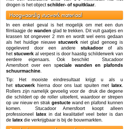
drogen is het object
schilder- of spuitklaar
.
Hoogwaardig stucwerk materiaal
In een enkel geval is het mogelijk om met een dun
filmlaagje de
wanden
glad te trekken. Dit vult gaatjes en
krassen tot ongeveer 2 mm en wordt wel eens gedaan
als het huidige nieuwe
stucwerk
niet glad genoeg is
opgeleverd door een andere
stukadoor
of als
het
stucwerk
al verpest is door haastig schilderwerk van
eerdere eigenaars. Ook beschikt
Stucadoor
Amersfoort
over een sp
eciale wanden en plafonds
schuurmachine
.
Tip: Het mooiste eindresultaat krijgt u als u
het
stucwerk
hierna door ons laat spuiten met
latex
.
Rollers zijn namelijk gevoelig voor de druk die degene
die schildert op de roller uitoefent, waardoor er strepen
op uw nieuw en strak
gestucte
wand en plafond kunnen
komen.
Stucadoor Amersfoort
koopt alleen
professioneel
latex
in dat kwalitatief veel beter is dan
de
latex
die verkrijgbaar is bij de bouwmarkten.