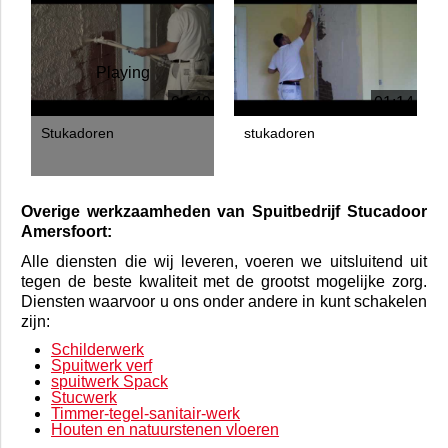
Playing
04:49
01:14
Stukadoren
stukadoren
Overige werkzaamheden van Spuitbedrijf Stucadoor
Amersfoort:
Alle diensten die wij leveren, voeren we uitsluitend uit
tegen de beste kwaliteit met de grootst mogelijke zorg.
Diensten waarvoor u ons onder andere in kunt schakelen
zijn:
Schilderwerk
Spuitwerk verf
spuitwerk Spack
Stucwerk
Timmer-tegel-sanitair-werk
Houten en natuurstenen vloeren