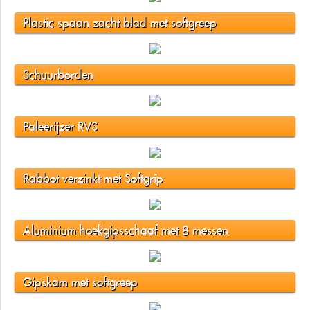
Plastic spaan zacht blad met softgreep
Schuurborden
Paleerijzer RVS
Rabbot verzinkt met Softgrip
Aluminium hoekgipsschaaf met 8 messen
Gipskam met softgreep